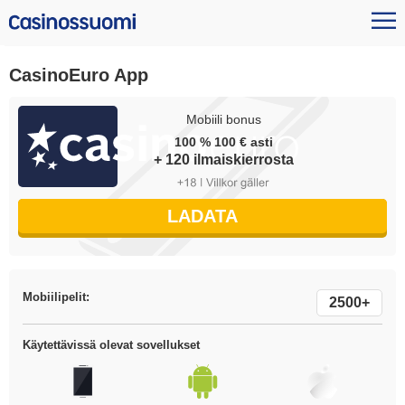
CasinoEuro App
Mobiili bonus
100 % 100 € asti
+ 120 ilmaiskierrosta
LADATA
Mobiilipelit:
2500+
Käytettävissä olevat sovellukset