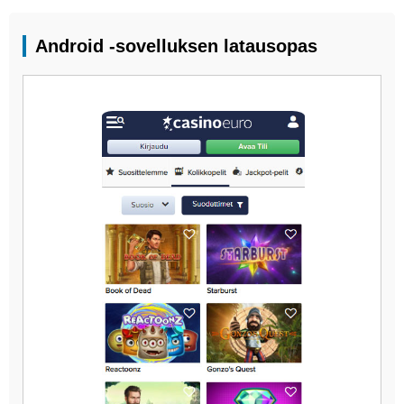
Android -sovelluksen latausopas