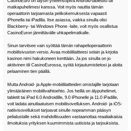
CasinoEuro on täysin yhteensopiva Android-tablettisi tai
matkapuhelimesi kanssa. Voit myös nauttia tämän
operaattorin tarjoamasta pelikokemuksesta vapaasti
iPhonella tai iPadilla. Itse asiassa, vaikka sinulla olisi
Blackberry- tai Windows Phone -laite, voit myös osallistua
CasinoEuron jännittävälle uhkapelimatkalle.
Sinun tarvitsee vain syöttää tämän rahapelioperaattorin
mobiilisivuston versio. Avaa mobiililaitteesi selain ja kirjoita
kasinon nimi hakukoneen kenttään. Ja jos sinulla on jo
aktiivinen tili CasinoEurossa, syötä kirjautumistietosi ja aloita
pelaaminen tien päällä.
Mutta Android- ja Apple-mobiililaitteiden omistajille tarjotaan
ylimääräinen mobiilivaihtoehto. Jos heillä on älypuhelimet,
tabletit tai iPad 6.0 Androidille, 9.0 iPhonelle ja 11.0 iPadille,
voit ladata ainutlaatuisen mobiilisovelluksen. Android- ja iOS-
natiivisovellukset tarjoavat sinulle nopeamman pääsyn
pelialustalle sekä mahdollisuuden vastaanottaa reaaliaikaisia
ilmoituksia yrityksen kuumimmista uutisista ja tarjouksista.