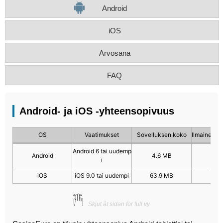
Android
iOS
Arvosana
FAQ
Android- ja iOS -yhteensopivuus
OS
Vaatimukset
Sovelluksen koko
Ilmainen ta
Android 6 tai uudemp
Android
4.6 MB
Vap
i
iOS
iOS 9.0 tai uudempi
63.9 MB
Vap
Skjut åt sidan för full vy