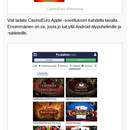
CasinoEuro iPhonessa
Voit ladata CasinoEuro Apple -sovelluksen kahdella tavalla.
Ensimmäinen on se, josta jo luit yllä Android-älypuhelimille ja
-tableteille.