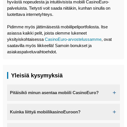
hyvästä nopeudesta ja intuitiivisista mobiili CasinoEuro-
palveluista. Tietysti voit saada niitäkin, kunhan sinulla on
luotettava internetyhteys.
Pidimme myös jättimäisestä mobiilipeliportfoliosta. Itse
asiassa kaikki pelit, joista olemme lukeneet
yksityiskohtaisessa
CasinoEuro-arvostelussamme
, ovat
saatavilla myös liikkeellä! Samoin bonukset ja
asiakaspalveluvaihtoehdot.
Yleisiä kysymyksiä
Pitäisikö minun asentaa mobiili CasinoEuro?
Kuinka liittyä mobiilikasinoEuroon?