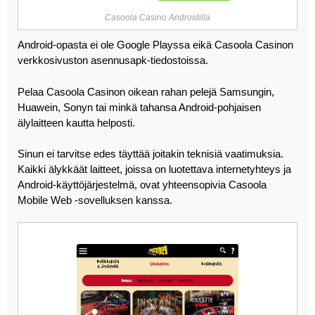
Casoola Casino Androidilla
Android-opasta ei ole Google Playssa eikä Casoola Casinon
verkkosivuston asennusapk-tiedostoissa.
Pelaa Casoola Casinon oikean rahan pelejä Samsungin,
Huawein, Sonyn tai minkä tahansa Android-pohjaisen
älylaitteen kautta helposti.
Sinun ei tarvitse edes täyttää joitakin teknisiä vaatimuksia.
Kaikki älykkäät laitteet, joissa on luotettava internetyhteys ja
Android-käyttöjärjestelmä, ovat yhteensopivia Casoola
Mobile Web -sovelluksen kanssa.