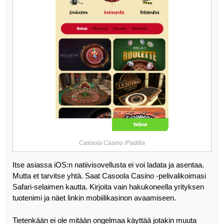
Casoola Casino iPadilla
Itse asiassa iOS:n natiivisovellusta ei voi ladata ja asentaa.
Mutta et tarvitse yhtä. Saat Casoola Casino -pelivalikoimasi
Safari-selaimen kautta. Kirjoita vain hakukoneella yrityksen
tuotenimi ja näet linkin mobiilikasinon avaamiseen.
Tietenkään ei ole mitään ongelmaa käyttää jotakin muuta