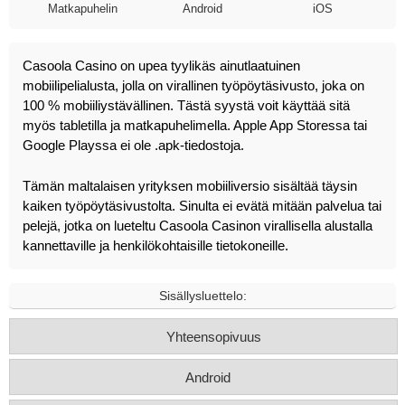
Matkapuhelin
Android
iOS
Casoola Casino on upea tyylikäs ainutlaatuinen
mobiilipelialusta, jolla on virallinen työpöytäsivusto, joka on
100 % mobiiliystävällinen. Tästä syystä voit käyttää sitä
myös tabletilla ja matkapuhelimella. Apple App Storessa tai
Google Playssa ei ole .apk-tiedostoja.
Tämän maltalaisen yrityksen mobiiliversio sisältää täysin
kaiken työpöytäsivustolta. Sinulta ei evätä mitään palvelua tai
pelejä, jotka on lueteltu Casoola Casinon virallisella alustalla
kannettaville ja henkilökohtaisille tietokoneille.
Sisällysluettelo:
Yhteensopivuus
Android