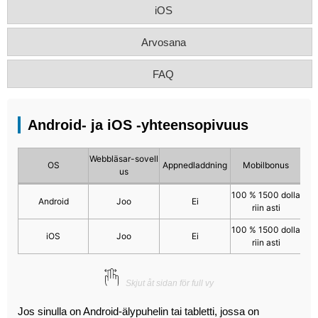
iOS
Arvosana
FAQ
Android- ja iOS -yhteensopivuus
Webbläsar-sovell
OS
Appnedladdning
Mobilbonus
L
us
100 % 1500 dolla
Android
Joo
Ei
riin asti
100 % 1500 dolla
iOS
Joo
Ei
riin asti
Skjut åt sidan för full vy
Jos sinulla on Android-älypuhelin tai tabletti, jossa on