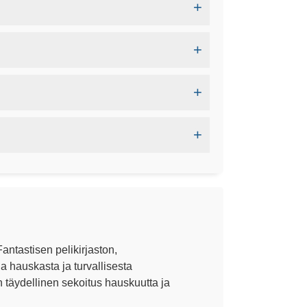
antastisen pelikirjaston,
a hauskasta ja turvallisesta
n täydellinen sekoitus hauskuutta ja