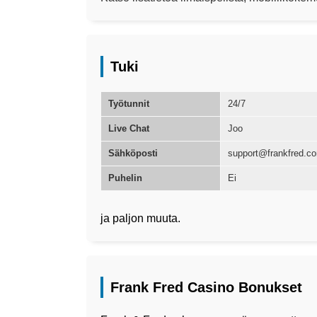
Tuki
Työtunnit
24/7
Live Chat
Joo
Sähköposti
support@frankfred.c
Puhelin
Ei
ja paljon muuta.
Frank Fred Casino Bonukset