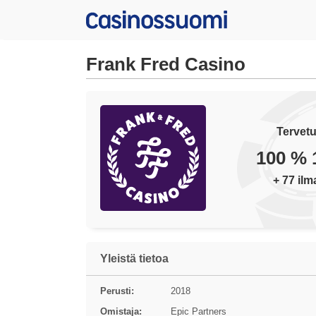
Frank Fred Casino
Tervetu
100 % 1
+ 77 ilm
Yleistä tietoa
Perusti:
2018
Omistaja:
Epic Partners