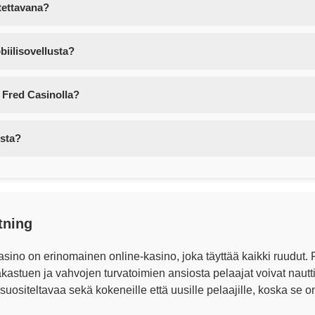
tettavana?
biilisovellusta?
 Fred Casinolla?
usta?
tning
sino on erinomainen online-kasino, joka täyttää kaikki ruudut. F
astuen ja vahvojen turvatoimien ansiosta pelaajat voivat nautti
uositeltavaa sekä kokeneille että uusille pelaajille, koska se o