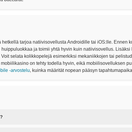
ä hetkellä tarjoa natiivisovellusta Androidille tai iOS:lle. Enne
uippuluokkaa ja toimii yhtä hyvin kuin natiivisovellus. Lisäksi kä
Voit selata kolikkopelejä esimerkiksi mekaniikkojen tai pelistud
obiilikasino on tehty todella hyvin, eikä mobiilisovelluksen pu
ile -arvostelu
, kuinka määrität nopean pääsyn tapahtumapaikal
i?