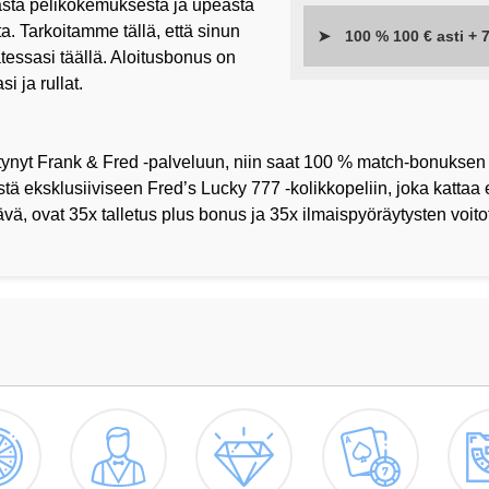
ta pelikokemuksesta ja upeasta
. Tarkoitamme tällä, että sinun
100 % 100 € asti + 
atessasi täällä. Aloitusbonus on
i ja rullat.
tynyt Frank & Fred -palveluun, niin saat 100 % match-bonuksen 1
tä eksklusiiviseen Fred’s Lucky 777 -kolikkopeliin, joka kattaa
ävä, ovat 35x talletus plus bonus ja 35x ilmaispyöräytysten voito