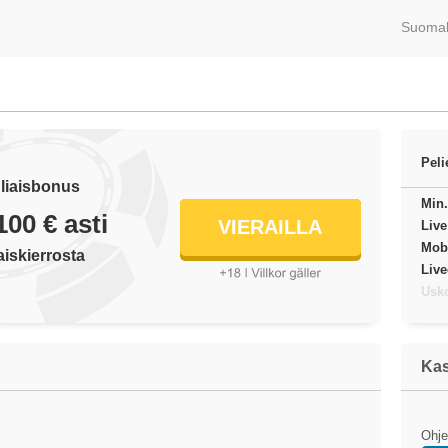
Suomala
Peli
liaisbonus
Min.
00 € asti
VIERAILLA
Live
Mob
aiskierrosta
Live
Usko
Kas
Ohjel