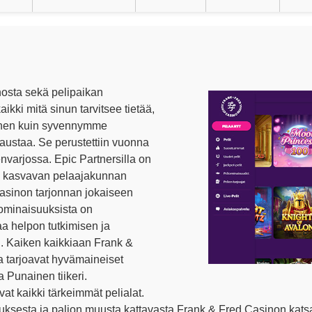
nosta sekä pelipaikan
ikki mitä sinun tarvitsee tietää,
nnen kuin syvennymme
taustaa. Se perustettiin vuonna
nvarjossa. Epic Partnersilla on
sti kasvavan pelaajakunnan
asinon tarjonnan jokaiseen
ominaisuuksista on
aa helpon tutkimisen ja
än. Kaiken kaikkiaan Frank &
a tarjoavat hyvämaineiset
 Punainen tiikeri.
avat kaikki tärkeimmät pelialat.
kemuksesta ja paljon muusta kattavasta Frank & Fred Casinon ka