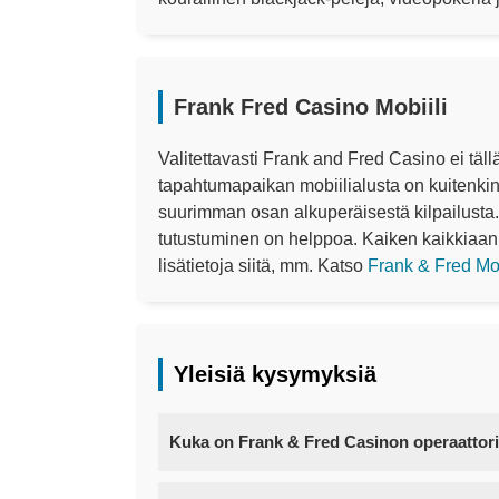
Frank Fred Casino Mobiili
Valitettavasti Frank and Fred Casino ei täll
tapahtumapaikan mobiilialusta on kuitenkin h
suurimman osan alkuperäisestä kilpailusta. 
tutustuminen on helppoa. Kaiken kaikkiaan m
lisätietoja siitä, mm. Katso
Frank & Fred Mob
Yleisiä kysymyksiä
Kuka on Frank & Fred Casinon operaattor