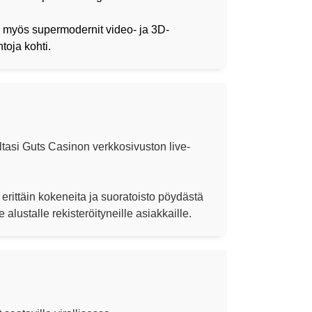
on myös supermodernit video- ja 3D-
ntoja kohti.
ltasi Guts Casinon verkkosivuston live-
erittäin kokeneita ja suoratoisto pöydästä
alustalle rekisteröityneille asiakkaille.