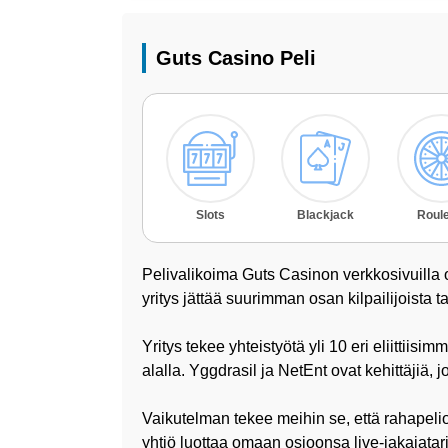
Guts Casino Peli
Slots
Blackjack
Roule
Pelivalikoima Guts Casinon verkkosivuilla o
yritys jättää suurimman osan kilpailijoista 
Yritys tekee yhteistyötä yli 10 eri eliitti
alalla. Yggdrasil ja NetEnt ovat kehittäjiä,
Vaikutelman tekee meihin se, että rahapeliop
yhtiö luottaa omaan osioonsa live-jakajatarj