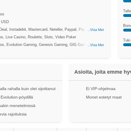
Talle
omi
, USD
Bon
Deal, Instadebit, Mastercard, Neteller, Paypal, Paysafecard,
...Visа Mer
rustly, Ukash, Visa, WebMoney
, Live Casino, Roulette, Slots, Video Poker
Tuki
dios, Evolution Gaming, Genesis Gaming, GIG Games, IGT,
...Visа Mer
xtGen Gaming, Nyx Interactive, OMI Gaming, Play'N Go,
iger Gaming, SG Gaming, Thunderkick
Asioita, joita emme h
a rahalla kuin olet sijoittanut
Ei VIP-ohjelmaa
 Evolution-pöydillä
Monet estetyt maat
issakin menetelmissä
evia rajoituksia