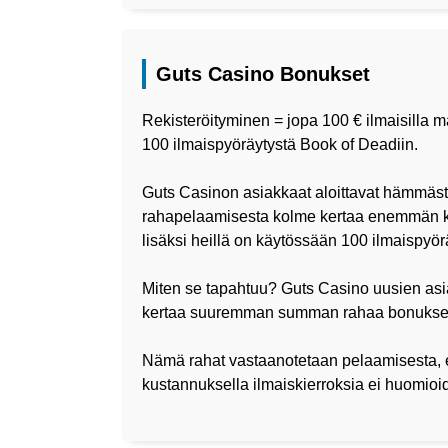
Guts Casino Bonukset
Rekisteröityminen = jopa 100 € ilmaisilla m
100 ilmaispyöräytystä Book of Deadiin.
Guts Casinon asiakkaat aloittavat hämmästy
rahapelaamisesta kolme kertaa enemmän kuin
lisäksi heillä on käytössään 100 ilmaispyör
Miten se tapahtuu? Guts Casino uusien asiakk
kertaa suuremman summan rahaa bonuksena. T
Nämä rahat vastaanotetaan pelaamisesta, ei
kustannuksella ilmaiskierroksia ei huomioid