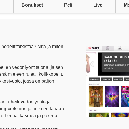
i
Bonukset
Peli
Live
Mo
opelit tarkistaa? Mitä ja miten
!
ien vedonlyöntitalona, ​​ja sen
ä mieleen ruletti, kolikkopelit,
rkkosivusto, jossa on paljon
aan urheiluvedonlyönti- ja
ing-verkkoon ja on siten tänään
urheilua, kasinoa ja pokeria.