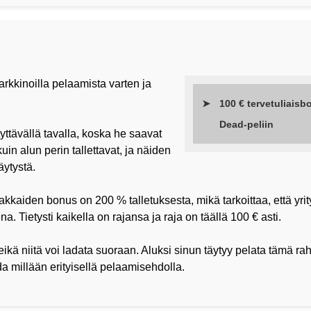
arkkinoilla pelaamista varten ja
100 € tervetuliaisb
Dead-peliin
ttävällä tavalla, koska he saavat
 alun perin tallettavat, ja näiden
äytystä.
aiden bonus on 200 % talletuksesta, mikä tarkoittaa, että yritys
ietysti kaikella on rajansa ja raja on täällä 100 € asti.
kä niitä voi ladata suoraan. Aluksi sinun täytyy pelata tämä 
a millään erityisellä pelaamisehdolla.