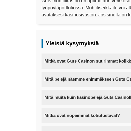
Guts mobiilikasino on optimoidun verkkosove
työpöytäportfoliossa. Mobiiliseikkailu voi al
avataksesi kasinosivuston. Jos sinulla on k
Yleisiä kysymyksiä
Mitkä ovat Guts Casinon suurimmat kolikko
Mitä pelejä näemme enimmäkseen Guts Ca
Mitä muita kuin kasinopelejä Guts Casinol
Mitkä ovat nopeimmat kotiutustavat?