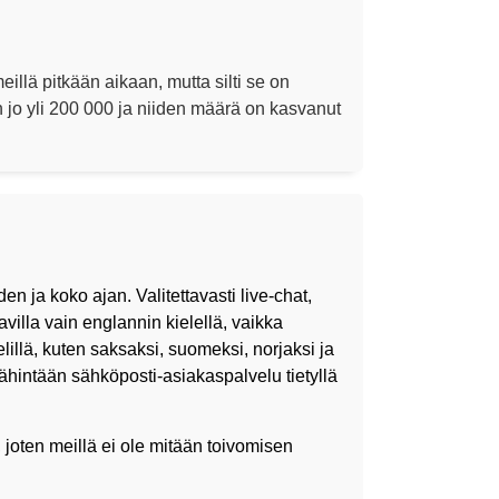
eillä pitkään aikaan, mutta silti se on
 jo yli 200 000 ja niiden määrä on kasvanut
 ja koko ajan. Valitettavasti live-chat,
avilla vain englannin kielellä, vaikka
ielillä, kuten saksaksi, suomeksi, norjaksi ja
vähintään sähköposti-asiakaspalvelu tietyllä
joten meillä ei ole mitään toivomisen