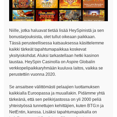
Niille, jotka haluavat tietää lisää HeySpinistä ja sen
bonustarjouksista, olet tullut oikeaan paikkaan.
Tässä perusteellisessa katsauksessa käsittelemme
kaikki tärkeät tapahtumapaikkaa koskevat
yksityiskohdat. Aluksi tarkastellaan hetki kasinon
taustaa. HeySpin Casinolla on Aspire Globalin
verkkopelipaikkaryhmään kuuluva laitos, vaikka se
perustettiin vuonna 2020.
Se ansaitsee välittömästi pelaajien luottamuksen
kaikkialla Euroopassa ja muuallakin. Pidämme yhtä
tärkeänä, että sen pelikirjastossa on yli 2000 peliä
yhteistyössä tunnettujen kehittäjien, kuten BTG:n ja
NetEntin, kanssa. Lisäksi tapahtumapaikalla on