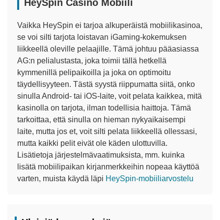
HeySpin Casino Mobiili
Vaikka HeySpin ei tarjoa alkuperäistä mobiilikasinoa,
se voi silti tarjota loistavan iGaming-kokemuksen
liikkeellä oleville pelaajille. Tämä johtuu pääasiassa
AG:n pelialustasta, joka toimii tällä hetkellä
kymmenillä pelipaikoilla ja joka on optimoitu
täydellisyyteen. Tästä syystä riippumatta siitä, onko
sinulla Android- tai iOS-laite, voit pelata kaikkea, mitä
kasinolla on tarjota, ilman todellisia haittoja. Tämä
tarkoittaa, että sinulla on hieman nykyaikaisempi
laite, mutta jos et, voit silti pelata liikkeellä ollessasi,
mutta kaikki pelit eivät ole käden ulottuvilla.
Lisätietoja järjestelmävaatimuksista, mm. kuinka
lisätä mobiilipaikan kirjanmerkkeihin nopeaa käyttöä
varten, muista käydä läpi
HeySpin-mobiiliarvostelu