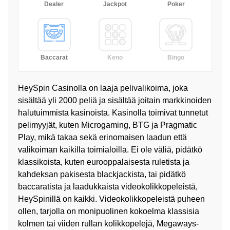
Dealer
Jackpot
Poker
Baccarat
Keno
Bingo
HeySpin Casinolla on laaja pelivalikoima, joka
sisältää yli 2000 peliä ja sisältää joitain markkinoiden
halutuimmista kasinoista. Kasinolla toimivat tunnetut
pelimyyjät, kuten Microgaming, BTG ja Pragmatic
Play, mikä takaa sekä erinomaisen laadun että
valikoiman kaikilla toimialoilla. Ei ole väliä, pidätkö
klassikoista, kuten eurooppalaisesta ruletista ja
kahdeksan pakisesta blackjackista, tai pidätkö
baccaratista ja laadukkaista videokolikkopeleistä,
HeySpinillä on kaikki. Videokolikkopeleistä puheen
ollen, tarjolla on monipuolinen kokoelma klassisia
kolmen tai viiden rullan kolikkopelejä, Megaways-