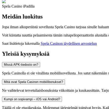
Spela Casino iPadilla
Meidän luokitus
Jopa ilman alkuperäistä sovellusta Spela Casino tarjoaa sinulle halu
Voit kiistatta nauttia pelaamisesta tämän rahapelioperaattorin alustalla 
Saat lisätietoja lukemalla
Spela Casinon täydellisen arvostelun
Yleisiä kysymyksiä
Missä APK-tiedosto on?
Spela Casinolla ei ole virallista mobiilisovellusta. Jos satut näkemään s
Mitä ovat Spela Casinon mobiilibonukset?
Ne vaihtelevat tervetuliaisbonuksista viikoittain ja kuukausittain. Tarjo
Kumpi on sopivampi – iOS vai Android?
Täällä ei ole etuoikeuksia. Molemmat järjestelmät toimivat hyvin. Kaikk