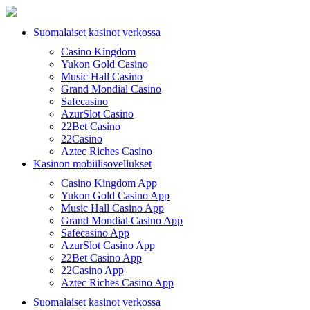
Suomalaiset kasinot verkossa
Casino Kingdom
Yukon Gold Casino
Music Hall Casino
Grand Mondial Casino
Safecasino
AzurSlot Casino
22Bet Casino
22Casino
Aztec Riches Casino
Kasinon mobiilisovellukset
Casino Kingdom App
Yukon Gold Casino App
Music Hall Casino App
Grand Mondial Casino App
Safecasino App
AzurSlot Casino App
22Bet Casino App
22Casino App
Aztec Riches Casino App
Suomalaiset kasinot verkossa