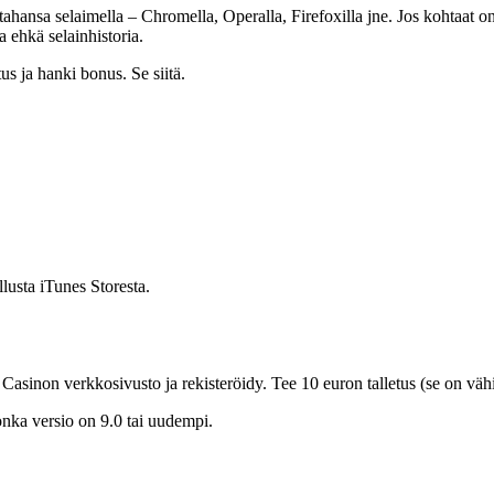
 tahansa selaimella – Chromella, Operalla, Firefoxilla jne. Jos kohtaat o
a ehkä selainhistoria.
us ja hanki bonus. Se siitä.
llusta iTunes Storesta.
 Casinon verkkosivusto ja rekisteröidy. Tee 10 euron talletus (se on vä
jonka versio on 9.0 tai uudempi.