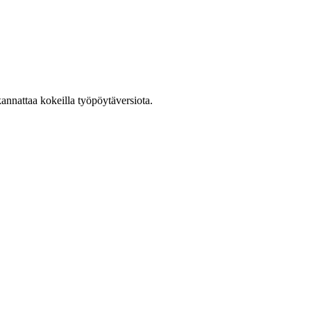
 kannattaa kokeilla työpöytäversiota.