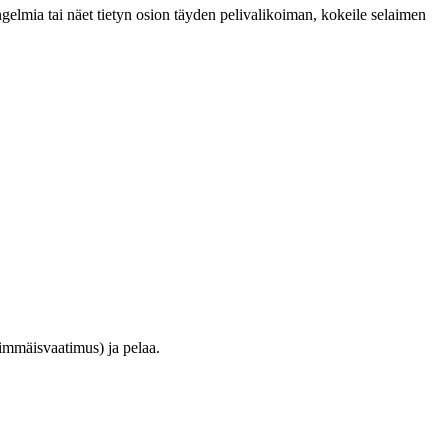
ngelmia tai näet tietyn osion täyden pelivalikoiman, kokeile selaimen
himmäisvaatimus) ja pelaa.