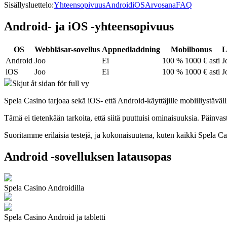
Sisällysluettelo:
Yhteensopivuus
Android
iOS
Arvosana
FAQ
Android- ja iOS -yhteensopivuus
OS
Webbläsar-sovellus
Appnedladdning
Mobilbonus
L
Android
Joo
Ei
100 % 1000 € asti
J
iOS
Joo
Ei
100 % 1000 € asti
J
Skjut åt sidan för full vy
Spela Casino tarjoaa sekä iOS- että Android-käyttäjille mobiiliystäväl
Tämä ei tietenkään tarkoita, että siitä puuttuisi ominaisuuksia. Päinvast
Suoritamme erilaisia testejä, ja kokonaisuutena, kuten kaikki Spela Ca
Android -sovelluksen latausopas
Spela Casino Androidilla
Spela Casino Android ja tabletti