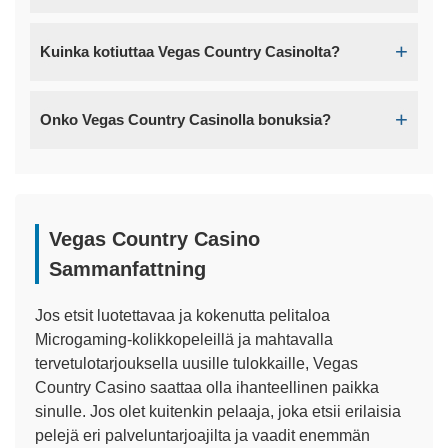
Kuinka kotiuttaa Vegas Country Casinolta?
Onko Vegas Country Casinolla bonuksia?
Vegas Country Casino
Sammanfattning
Jos etsit luotettavaa ja kokenutta pelitaloa
Microgaming-kolikkopeleillä ja mahtavalla
tervetulotarjouksella uusille tulokkaille, Vegas
Country Casino saattaa olla ihanteellinen paikka
sinulle. Jos olet kuitenkin pelaaja, joka etsii erilaisia
pelejä eri palveluntarjoajilta ja vaadit enemmän