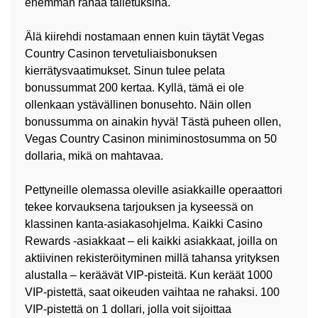
enemmän rahaa talletuksina.
Älä kiirehdi nostamaan ennen kuin täytät Vegas
Country Casinon tervetuliaisbonuksen
kierrätysvaatimukset. Sinun tulee pelata
bonussummat 200 kertaa. Kyllä, tämä ei ole
ollenkaan ystävällinen bonusehto. Näin ollen
bonussumma on ainakin hyvä! Tästä puheen ollen,
Vegas Country Casinon miniminostosumma on 50
dollaria, mikä on mahtavaa.
Pettyneille olemassa oleville asiakkaille operaattori
tekee korvauksena tarjouksen ja kyseessä on
klassinen kanta-asiakasohjelma. Kaikki Casino
Rewards -asiakkaat – eli kaikki asiakkaat, joilla on
aktiivinen rekisteröityminen millä tahansa yrityksen
alustalla – keräävät VIP-pisteitä. Kun keräät 1000
VIP-pistettä, saat oikeuden vaihtaa ne rahaksi. 100
VIP-pistettä on 1 dollari, jolla voit sijoittaa