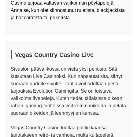
Casino tarjoaa valtavan valikoiman pöytäpelejä.
Anna se, kun olet kiinnostunut ruletista, blackjackista
ja baccaratista tai pokerista.
Vegas Country Casino Live
Sivuston päävalikossa on vielä yksi peliosio. Sitä
kutsutaan Live Casinoksi. Kun napsautat sitä, siirryt
suoraan uudelle sivulle. Täällä voit odottaa upeita
tarjouksia Evolution Gamingilta. Se on loistava
valikoima livepelejä. Kuten tiedät, tällaisissa oikean
rahan igaming-tuotteissa voit kommunikoida ja pelata
suoraan oikeiden jälleenmyyjien kanssa.
Vegas Country Casino luottaa politiikkaansa
tarjotakseen retro- ja vanhoja, mutta kultapelejä,