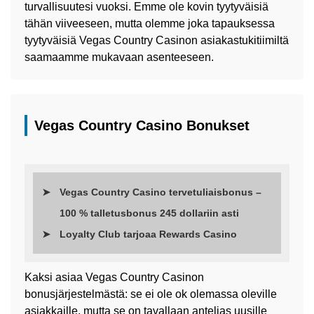
turvallisuutesi vuoksi. Emme ole kovin tyytyväisiä
tähän viiveeseen, mutta olemme joka tapauksessa
tyytyväisiä Vegas Country Casinon asiakastukitiimiltä
saamaamme mukavaan asenteeseen.
Vegas Country Casino Bonukset
Vegas Country Casino tervetuliaisbonus –
100 % talletusbonus 245 dollariin asti
Loyalty Club tarjoaa Rewards Casino
Kaksi asiaa Vegas Country Casinon
bonusjärjestelmästä: se ei ole ok olemassa oleville
asiakkaille, mutta se on tavallaan antelias uusille