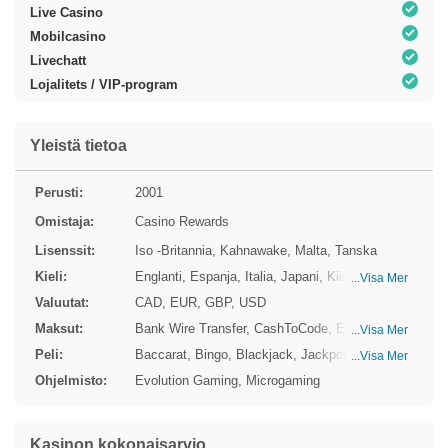
Live Casino
Mobilcasino
Livechatt
Lojalitets / VIP-program
Yleistä tietoa
Perusti:
2001
Omistaja:
Casino Rewards
Lisenssit:
Iso -Britannia, Kahnawake, Malta, Tanska
Kieli:
Englanti, Espanja, Italia, Japani, Kiina, Korea,
...Visа Mer
Kreikka, Kroatia, Norja, Portugali, Puola,
Valuutat:
CAD, EUR, GBP, USD
Ranska, Ruotsi, Saksa, Slovakki, Suomi,
Maksut:
Bank Wire Transfer, CashToCode, EcoPayz,
Tanska, Tšekki, Turkki, Unkari, Venäjä
...Visа Mer
ecoVoucher, Entropay, iDebit, iLixium,
Peli:
Baccarat, Bingo, Blackjack, Jackpot Games,
...Visа Mer
Inovapay, Inovaplay, Instadebit, Interac, JCB
Keno, Live Casino, Roulette, Slots, Video
Ohjelmisto:
Evolution Gaming, Microgaming
Card, Klarna, Loterica, m-Pesa, Maestro,
Poker
Mastercard, Muchbetter, MultiBanco, Neosurf,
Neteller, Paypal, Paysafe card, QIWI, Skrill,
Visa, Zimpler
Kasinon kokonaisarvio