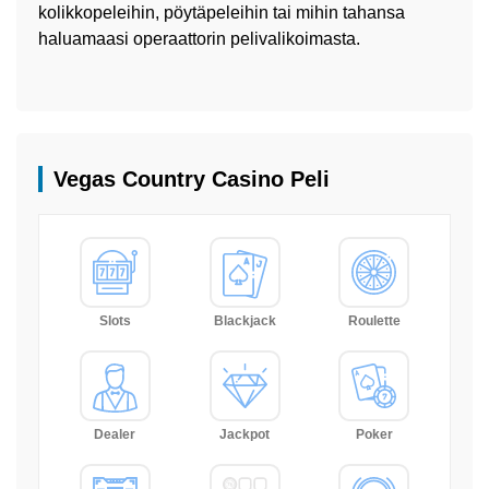
kolikkopeleihin, pöytäpeleihin tai mihin tahansa
haluamaasi operaattorin pelivalikoimasta.
Vegas Country Casino Peli
Slots
Blackjack
Roulette
Dealer
Jackpot
Poker