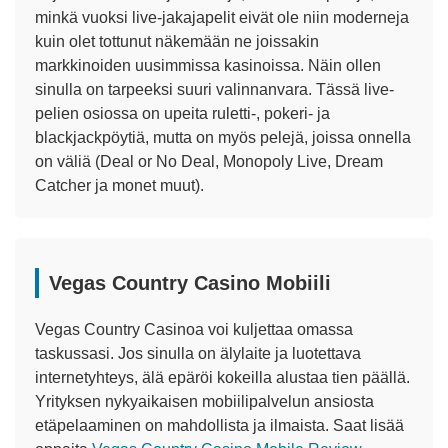
minkä vuoksi live-jakajapelit eivät ole niin moderneja
kuin olet tottunut näkemään ne joissakin
markkinoiden uusimmissa kasinoissa. Näin ollen
sinulla on tarpeeksi suuri valinnanvara. Tässä live-
pelien osiossa on upeita ruletti-, pokeri- ja
blackjackpöytiä, mutta on myös pelejä, joissa onnella
on väliä (Deal or No Deal, Monopoly Live, Dream
Catcher ja monet muut).
Vegas Country Casino Mobiili
Vegas Country Casinoa voi kuljettaa omassa
taskussasi. Jos sinulla on älylaite ja luotettava
internetyhteys, älä epäröi kokeilla alustaa tien päällä.
Yrityksen nykyaikaisen mobiilipalvelun ansiosta
etäpelaaminen on mahdollista ja ilmaista. Saat lisää