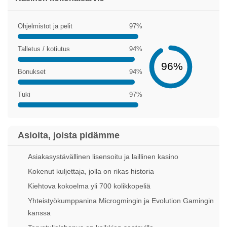
Ohjelmistot ja pelit
97%
Talletus / kotiutus
94%
96%
Bonukset
94%
Tuki
97%
Asioita, joista pidämme
Asiakasystävällinen lisensoitu ja laillinen kasino
Kokenut kuljettaja, jolla on rikas historia
Kiehtova kokoelma yli 700 kolikkopeliä
Yhteistyökumppanina Microgmingin ja Evolution Gamingin
kanssa