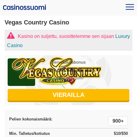
Vegas Country Casino
Kasino on suljettu, suosittelemme sen sijaan
Luxury
Casino
Tervetuliaisbonus
100 % 245 dollariin asti
VIERAILLA
Pelien kokonaismäärä:
900+
Min. Talletus/kotiutus
$10/$50