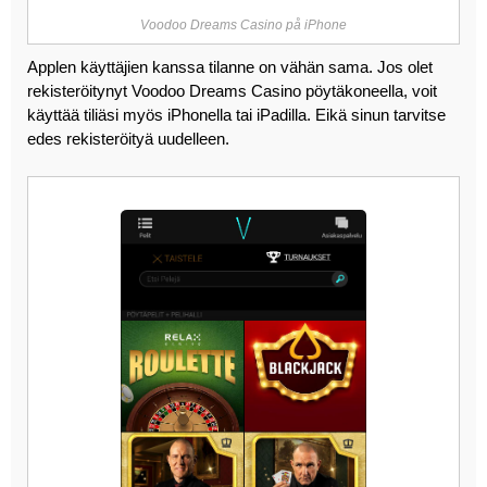
Voodoo Dreams Casino på iPhone
Applen käyttäjien kanssa tilanne on vähän sama. Jos olet
rekisteröitynyt Voodoo Dreams Casino pöytäkoneella, voit
käyttää tiliäsi myös iPhonella tai iPadilla. Eikä sinun tarvitse
edes rekisteröityä uudelleen.