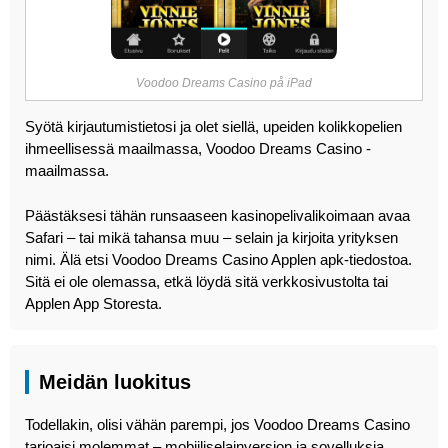
Voodoo Dreams Casino på iPad
Syötä kirjautumistietosi ja olet siellä, upeiden kolikkopelien
ihmeellisessä maailmassa, Voodoo Dreams Casino -
maailmassa.
Päästäksesi tähän runsaaseen kasinopelivalikoimaan avaa
Safari – tai mikä tahansa muu – selain ja kirjoita yrityksen
nimi. Älä etsi Voodoo Dreams Casino Applen apk-tiedostoa.
Sitä ei ole olemassa, etkä löydä sitä verkkosivustolta tai
Applen App Storesta.
Meidän luokitus
Todellakin, olisi vähän parempi, jos Voodoo Dreams Casino
tarjoaisi molemmat – mobiiliselainversion ja sovelluksia