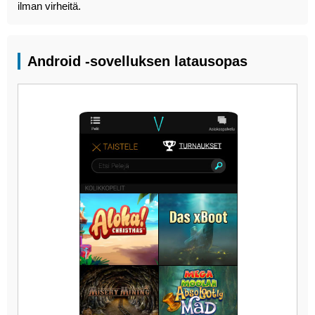
ilman virheitä.
Android -sovelluksen latausopas