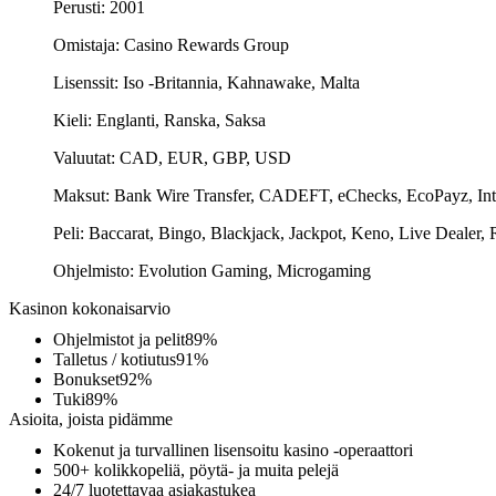
Perusti:
2001
Omistaja:
Casino Rewards Group
Lisenssit:
Iso -Britannia, Kahnawake, Malta
Kieli:
Englanti, Ranska, Saksa
Valuutat:
CAD, EUR, GBP, USD
Maksut:
Bank Wire Transfer, CADEFT, eChecks, EcoPayz, Intera
Peli:
Baccarat, Bingo, Blackjack, Jackpot, Keno, Live Dealer, R
Ohjelmisto:
Evolution Gaming, Microgaming
Kasinon kokonaisarvio
Ohjelmistot ja pelit
89%
Talletus / kotiutus
91%
Bonukset
92%
Tuki
89%
Asioita, joista pidämme
Kokenut ja turvallinen lisensoitu kasino -operaattori
500+ kolikkopeliä, pöytä- ja muita pelejä
24/7 luotettavaa asiakastukea